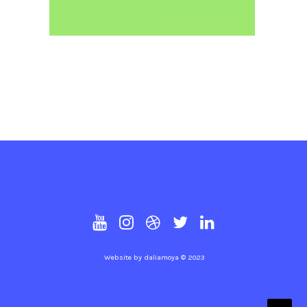
Website by
daliamoya
© 2023