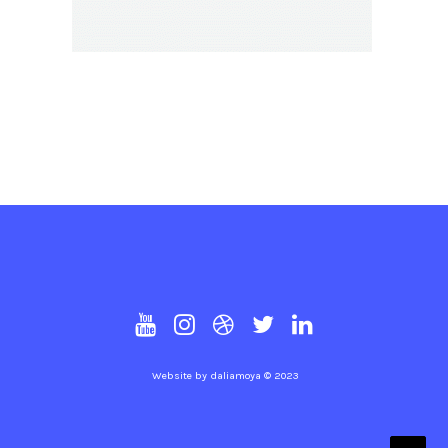
Website by
daliamoya
© 2023