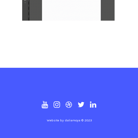
Website by
daliamoya
© 2023